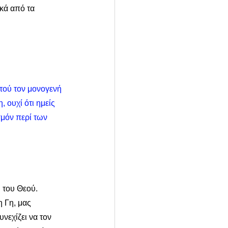
ικά από τα 
τού τον μονογενή 
 ουχί ότι ημείς 
σμόν περί των 
 του Θεού. 
 Γη, μας 
νεχίζει να τον 