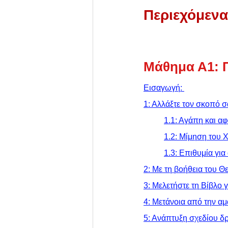
Περιεχόμενα
Μάθημα Α1: Π
Εισαγωγή:
1: Αλλάξτε τον σκοπό 
	1.1: Αγάπη και 
1.2: Μίμηση του 
	1.3: Επιθυμία για
2: Με τη βοήθεια του 
3: Μελετήστε τη Βίβλο 
4: Μετάνοια από την αμ
5: Ανάπτυξη σχεδίου δ