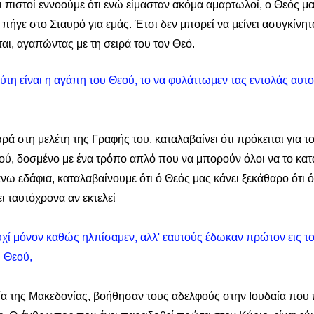
Οι πιστοί εννοούμε ότι ενώ είμασταν ακόμα αμαρτωλοί, ο Θεός μ
 πήγε στο Σταυρό για εμάς. Έτσι δεν μπορεί να μείνει ασυγκίνητ
αι, αγαπώντας με τη σειρά του τον Θεό.
 αύτη είναι η αγάπη του Θεού, το να φυλάττωμεν τας εντολάς αυτού
 
 στη μελέτη της Γραφής του, καταλαβαίνει ότι πρόκειται για τ
ού, δοσμένο με ένα τρόπο απλό που να μπορούν όλοι να το κατ
ω εδάφια, καταλαβαίνουμε ότι ό Θεός μας κάνει ξεκάθαρο ότι όπ
ι ταυτόχρονα αν εκτελεί 
ουχί μόνον καθώς ηλπίσαμεν, αλλ' εαυτούς έδωκαν πρώτον εις τον
 Θεού, 
ία της Μακεδονίας, βοήθησαν τους αδελφούς στην Ιουδαία που 