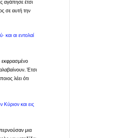
ας αγάπησε έτσι 
ος σε αυτή την 
· και αι εντολαί 
ο εκφρασμένο 
αλαβαίνουν. Έτσι 
οιος λέει ότι 
 Κύριον και εις 
περνούσαν μια 