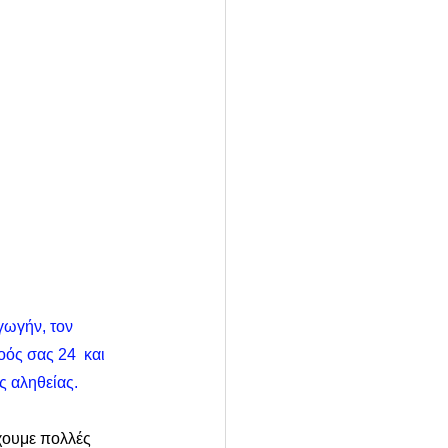
γωγήν, τον 
ός σας 24  και 
ς αληθείας. 
χουμε πολλές 