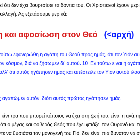
 ότι δεν έχει βουρτσίσει τα δόντια του. Οι Χριστιανοί έχουν μερ
 αλλαγή. Ας εξετάσουμε μερικά:
η και αφοσίωση στον Θεό 
(<αρχή)
τούτω εφανερώθη η αγάπη του Θεού προς ημάς, ότι τον Υιόν αυ
ον κόσμον, διά να ζήσωμεν δι' αυτού. 10  Εν τούτω είναι η αγάπη,
λλ' ότι αυτός ηγάπησεν ημάς και απέστειλε τον Υιόν αυτού ιλα
ίς αγαπώμεν αυτόν, διότι αυτός πρώτος ηγάπησεν ημάς. 
κίνητρα που μπορεί κάποιος να έχει στη ζωή του, είναι η αγάπη
ότι ο μέγας και φοβερός Θεός που έχει φτιάξει τον Ουρανό και τη
 να θυσιάσει τον μονογενή του Γιό, δεν είναι πια δυνατόν να συ