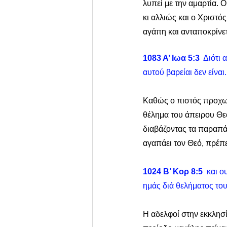
λυπεί με την αμαρτία. 
κι αλλιώς και ο Χριστός
αγάπη και ανταποκρίνετ
1083 Α’ Ιωα 5:3
  Διότι
αυτού βαρείαι δεν είναι.
Καθώς ο πιστός προχωρά
θέλημα του άπειρου Θε
διαβάζοντας τα παραπάν
αγαπάει τον Θεό, πρέπε
1024 Β’ Κορ 8:5
  και 
ημάς διά θελήματος του
Η αδελφοί στην εκκλησ