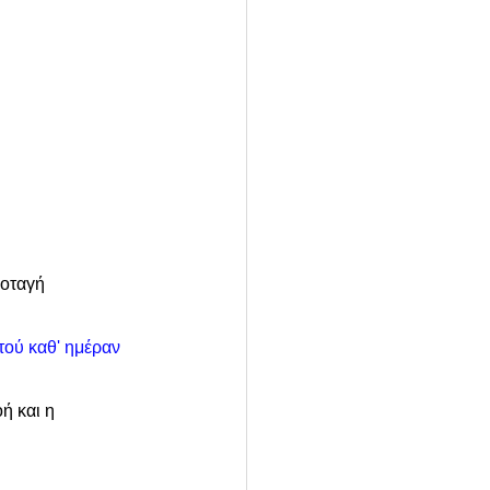
οταγή 
τού καθ' ημέραν 
ή και η 