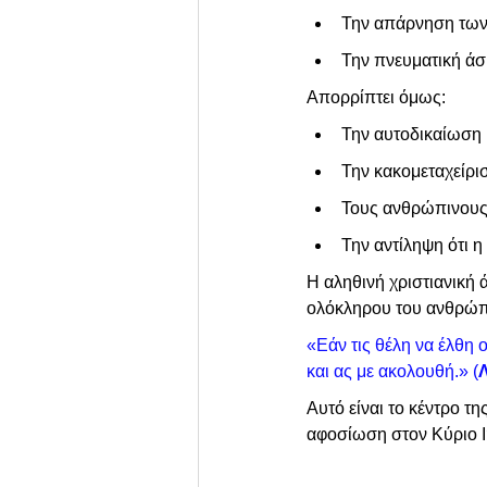
Την απάρνηση των
Την πνευματική ά
Απορρίπτει όμως:
Την αυτοδικαίωση
Την κακομεταχείρι
Τους ανθρώπινους 
Την αντίληψη ότι 
Η αληθινή χριστιανική
ολόκληρου του ανθρώπ
«Εάν τις θέλη να έλθη
και ας με ακολουθή.» (
Αυτό είναι το κέντρο τη
αφοσίωση στον Κύριο Ι