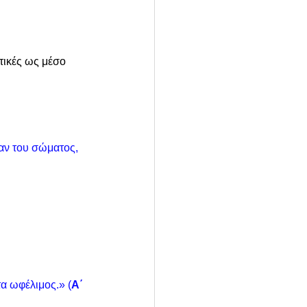
ικές ως μέσο 
αν του σώματος, 
τα ωφέλιμος.» (
Α΄ 