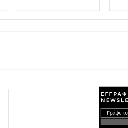
Χριστούγεννα
Χρισ
Ο κόσμος σήμερα έχει ταυτίσει τα
1. Η 
Χριστούγεννα με καταναλωτισμό,
αγιογ
στολίδια, δώρα, μουσικές και
στολι
τεχνητή «χαρά». Η Αγία Γραφή
προέρ
όμως μας καλεί να δούμε
ούτε 
βαθύτερα, όχι τι προσφέρουμε
των 
εμείς, αλλά τι προσέφερε
αρχαί
που ε
Επικοινωνία
ΕΓΓΡΑΦ
NEWSL