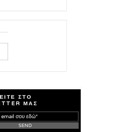
τουγεννιάτικο δέντρο
ρίζα του εθίμου και η
ραφική οπτική Το
σμένο δέντρο δεν
χεται από την Αγία Γραφή
από χριστιανική παράδοση
πρώτων αιώνων, αλλά από
ες παγανιστικές συνήθειες
ίχαν
ΕΙΤΕ ΣΤΟ
ETTER ΜΑΣ
SEND