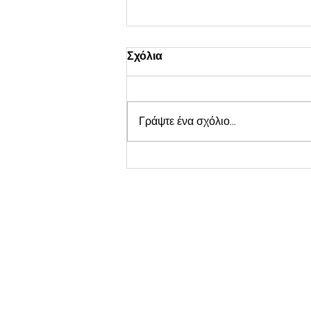
ΦΟΒΟΣ ΚΥΡΙΟΥ
Σχόλια
1) Τι είναι ο «φόβος του Κυρίου»;
Ο «φόβος του Κυρίου» στη Βίβλο
δεν είναι τρόμος που παραλύει,
Γράψτε ένα σχόλιο...
αλλά βαθιά ευλάβεια, σεβασμός,
δέος, και υπακοή μπροστά στην
αγιότητα, τη δικαιοσύνη και την
εξουσία του
Σχετικά με εμάς