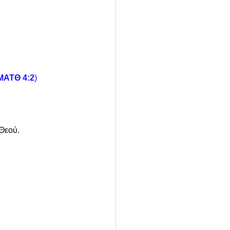
ΜΑΤΘ 4:2
)
 Θεού.