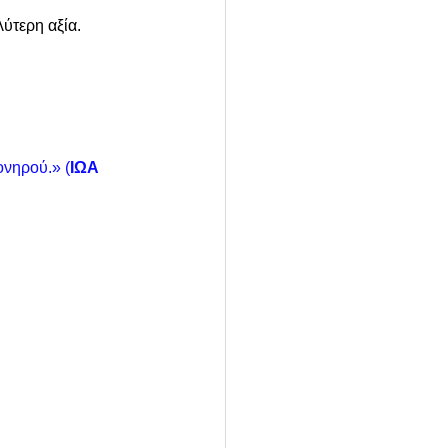
λύτερη αξία.
ονηρού.» (
ΙΩΑ 