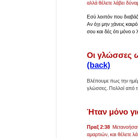
αλλά θέλετε λάβει δύνα
Εσύ λοιπόν που διαβάζε
Αν όχι μην χάνεις καιρό
σου και δές ότι μόνο ο
Οι γλώσσες ω
(back)
Βλέπουμε πως την ημέρα
γλώσσες. Πολλοί από το
Ήταν μόνο για
Πραξ 2:38  
Μετανοήσατε
αμαρτιών, και θέλετε λά