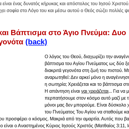
α είναι ένας δυνατός κήρυκας και απόστολος του Ιησού Χριστού,
χει σοφία στο Λόγο του και μέσω αυτού ο Θεός σώζει πολλές ψ
αι Βάπτισμα στο Άγιο Πνεύμα: Δυο 
γονότα 
(back)
Ο λόγος του Θεού, διαχωρίζει την αναγένν
βάπτισμα του Αγίου Πνεύματος ως δύο ξε
διακριτά γεγονότα στη ζωή του πιστού. Μ
αναρωτηθεί: Δεν αρκεί μόνο η αναγέννηση
η σωτηρία; Χρειάζεται και το βάπτισμα στ
Η απάντηση είναι 
ναι χρειάζεται
... Για να
περπατήσουμε στον κόσμο αυτό μαζί με το
μόνοι μας δεν μπορούμε. Είναι δύσκολο 
του Πνεύματος Του Αγίου να σταθούμε και
υ προσφέρει ο κόσμος. Μακριά από την αμαρτία. Αυτός που βαπ
ο είναι ο Αναστημένος Κύριος Ιησούς Χριστός (Ματθαίος 3:11, Ι