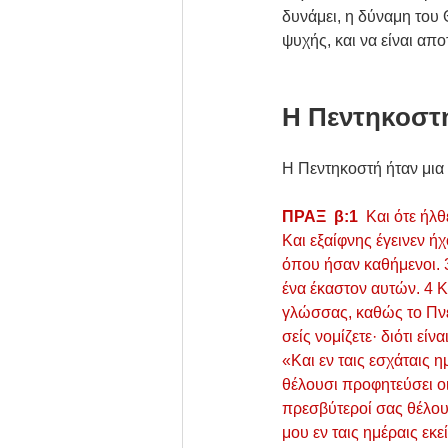
δυνάμει, η δύναμη του 
ψυχής, και να είναι απ
Η Πεντηκοστ
Η Πεντηκοστή ήταν μια 
ΠΡΑΞ  β:1  
Και ότε ήλ
Και εξαίφνης έγεινεν ή
όπου ήσαν καθήμενοι. 3
ένα έκαστον αυτών. 4 
γλώσσας, καθώς το Πνεύ
σείς νομίζετε· διότι εί
«Και εν ταις εσχάταις 
θέλουσι προφητεύσει οι 
πρεσβύτεροί σας θέλουσ
μου εν ταις ημέραις εκ