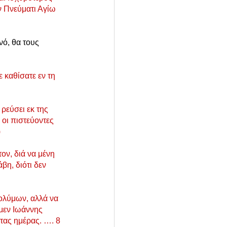
ν Πνεύματι Αγίω 
νό, θα τους 
 καθίσατε εν τη 
ρεύσει εκ της 
 οι πιστεύοντες 
)
ν, διά να μένη 
βη, διότι δεν 
ολύμων, αλλά να 
 μεν Ιωάννης 
τας ημέρας. …. 8 