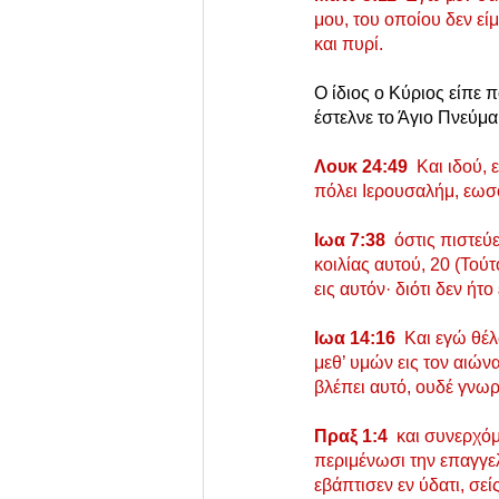
μου, του οποίου δεν εί
και πυρί.
Ο ίδιος ο Κύριος είπε 
έστελνε το Άγιο Πνεύμα
Λουκ 24:49  
Και ιδού, 
πόλει Ιερουσαλήμ, εωσ
Ιωα 7:38  
όστις πιστεύε
κοιλίας αυτού, 20 (Τού
εις αυτόν· διότι δεν ήτ
Ιωα 14:16  
Και εγώ θέλ
μεθ’ υμών εις τον αιώνα
βλέπει αυτό, ουδέ γνωρ
Πραξ 1:4  
και συνερχό
περιμένωσι την επαγγελ
εβάπτισεν εν ύδατι, σε