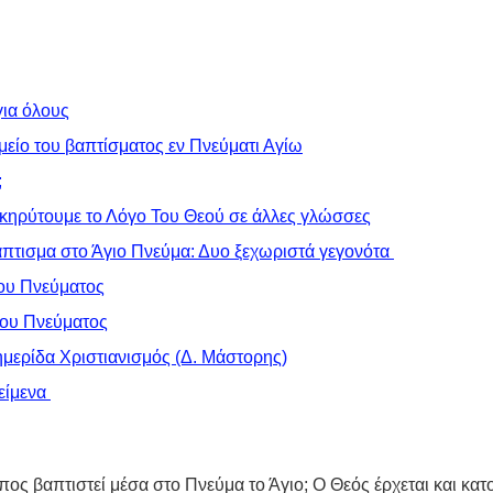
για όλους
είο του βαπτίσματος εν Πνεύματι Αγίω
;
να κηρύτουμε το Λόγο Του Θεού σε άλλες γλώσσες
πτισμα στο Άγιο Πνεύμα: Δυο ξεχωριστά γεγονότα 
ίου Πνεύματος
ίου Πνεύματος
μερίδα Χριστιανισμός (Δ. Μάστορης)
είμενα 
πος βαπτιστεί μέσα στο Πνεύμα το Άγιο; Ο Θεός έρχεται και κατο