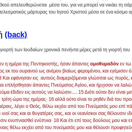
Θεού απελευθερώνεται  μέσα του, για να μπορεί να νικάει τη σάρ
οτελεσματικός μάρτυρας του Ιησού Χριστού μέσα σε ένα κόσμο α
ή 
(back)
γιορτή των Ιουδαίων χρονικά πενήντα μέρες μετά τη γιορτή του
θεν η ημέρα της Πεντηκοστής, ήσαν άπαντες 
ομοθυμαδόν
 εν τω
χος εκ του ουρανού ως ανέμου βιαίως φερομένου, και εγέμισεν ό
 Και εφάνησαν εις  αυτούς διαμεριζόμεναι γλώσσαι ως πυρός, κ
Και επλήσθησαν άπαντες Πνεύματος Αγίου, και ήρχισαν να λαλώσ
μα έδιδεν εις αυτούς να λαλώσιν…. 15 Διότι ούτοι δεν είναι μ
ναι τρίτη ώρα της ημέρας· 16 αλλά ούτο είναι το ρηθέν διά του πρ
ημέραις, λέγει ο Θεός, θέλω εκχέει από του Πνεύματός μου επί π
υιοί σας και αι θυγατέρες σας, και οι νεανίσκοι σας θέλουσιν ιδεί
ιν ενυπνιασθεί ενύπνια· 18 Και έτι επί τους δούλους μου και ε
είναις θέλω εκχέει από του πνεύματός μου και θέλουσι προφητεύ