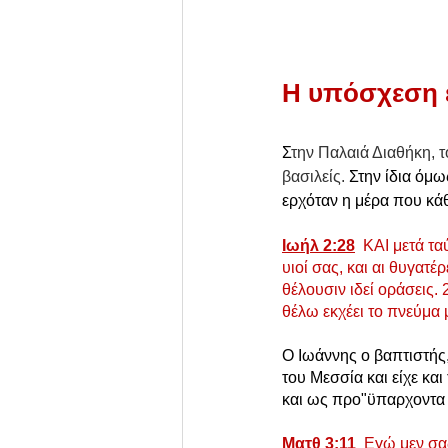
Η υπόσχεση ε
Σ
την Παλαιά Διαθήκη, τ
βασιλείς. 
Στην ίδια όμω
ερχόταν η μέρα που κάθ
Ιωήλ 2:28
ΚΑΙ μετά τα
υιοί σας, και αι θυγατέ
θέλουσιν ιδεί οράσεις. 
θέλω εκχέει το πνεύμα 
Ο Ιωάννης ο βαπτιστής,
του Μεσσία και είχε κα
και ως προ"ϋπαρχοντα τ
Ματθ 3:11  
Εγώ μεν σας