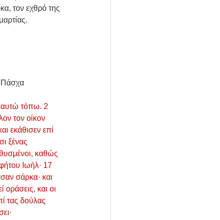
κα, τον εχθρό της 
μαρτίας.
  Πάσχα 
 αυτώ τόπω. 2 
λον τον οίκον 
αι εκάθισεν επί 
ι ξένας 
εθυσμένοι, καθώς 
οφήτου Ιωήλ· 17 
άσαν σάρκα· και 
 οράσεις, και οι 
πί τας δούλας 
σει·