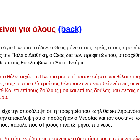
ίναι για όλους 
(back)
ο Άγιο Πνεύμα το έδινε ο Θεός μόνο στους ιερείς, στους προφήτ
ς την Παλαιά Διαθήκη, ο Θεός δια των προφητών του, υποσχέθηκ
ε πιστός θα ελάμβανε το Άγιο Πνεύμα. 
ύτα θέλω εκχέει το Πνεύμα μου επί πάσαν σάρκα· και θέλουσι π
ρες σας· οι πρεσβύτεροί σας θέλουσιν ενυπνιασθεί ενύπνια, οι ν
29 Και έτι επί τους δούλους μου και επί τας δούλας μου εν ταις η
μου.
 είχε την αποκάλυψη ότι η προφητεία του Ιωήλ θα εκπληρωνότα
ι την αποκάλυψη ότι ο Ιησούς ήταν ο Μεσσίας και τον συστήνει 
ου, παρόλο που ο Ιησούς ήτνα έξι μήνες πιο νέος.
 βαπτίζω εν ύδατι εις μετάνοιαν· ο δε οπίσω μου ερχόμενος είν