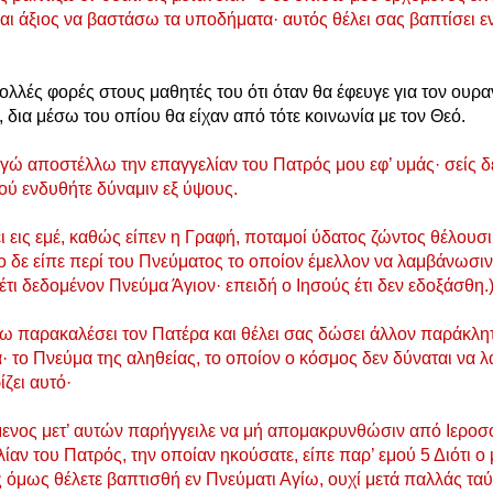
μαι άξιος να βαστάσω τα υποδήματα· αυτός θέλει σας βαπτίσει ε
πολλές φορές στους μαθητές του ότι όταν θα έφευγε για τον ουρα
, δια μέσω του οπίου θα είχαν από τότε κοινωνία με τον Θεό.
εγώ αποστέλλω την επαγγελίαν του Πατρός μου εφ’ υμάς· σείς δε
ού ενδυθήτε δύναμιν εξ ύψους.
ι εις εμέ, καθώς είπεν η Γραφή, ποταμοί ύδατος ζώντος θέλουσι 
το δε είπε περί του Πνεύματος το οποίον έμελλον να λαμβάνωσιν
ο έτι δεδομένον Πνεύμα Άγιον· επειδή ο Ιησούς έτι δεν εδοξάσθη.
ω παρακαλέσει τον Πατέρα και θέλει σας δώσει άλλον παράκλητο
· το Πνεύμα της αληθείας, το οποίον ο κόσμος δεν δύναται να λά
ίζει αυτό·
μενος μετ’ αυτών παρήγγειλε να μή απομακρυνθώσιν από Ιεροσ
ίαν του Πατρός, την οποίαν ηκούσατε, είπε παρ’ εμού 5 Διότι ο
ίς όμως θέλετε βαπτισθή εν Πνεύματι Αγίω, ουχί μετά παλλάς ταύ