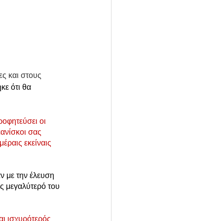
ες και στους 
ε ότι θα 
ροφητεύσει οι 
εανίσκοι σας 
μέραις εκείναις 
ν με την έλευση 
ως μεγαλύτερό του 
αι ισχυρότερός 