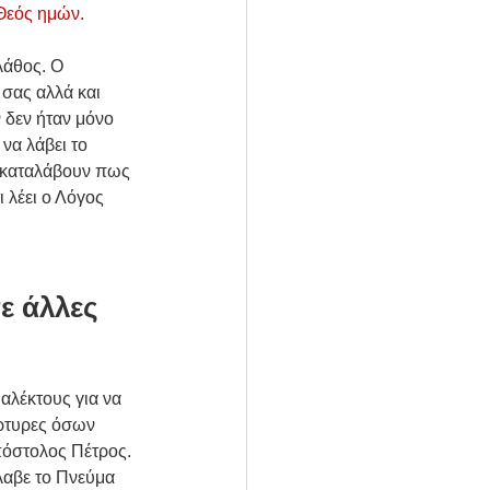
 Θεός ημών.
λάθος. Ο 
σας αλλά και 
δεν ήταν μόνο 
να λάβει το 
α καταλάβουν πως 
 λέει ο Λόγος 
ε άλλες 
αλέκτους για να 
ρτυρες όσων 
πόστολος Πέτρος. 
λαβε το Πνεύμα 