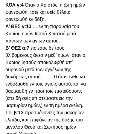
ΚΟΛ γ:4 
Όταν ο Χριστός, η ζωή ημών 
φανερωθή, τότε και σείς θέλετε 
φανερωθή εν δόξη.
Α’ ΘΕΣ γ:13 
… εν τη παρουσία του 
Κυρίου ημών Ιησού Χριστού μετά 
πάντων των αγίων αυτού.
Β’ ΘΕΣ α:7 
εις εσάς δε τους 
θλιβομένους άνεσιν μεθ’ ημών, όταν ο 
Κύριος Ιησούς αποκαλυφθή απ’ 
ουρανού μετά των αγγέλων της 
δυνάμεως αυτού. ….. 10 όταν έλθη να 
ενδοξασθή εν τοις αγίοις αυτού, και να 
θαυμασθή εν πάσι τοις πιστεύουσιν, 
(επειδή σείς επιστεύσατε εις την 
μαρτυρίαν ημών,) εν τη ημέρα εκείνη.
ΤΙΤ β:13 
προσμένοντες την μακαρίαν 
ελπίδα, και επιφάνειαν της δόξης του 
μεγάλου Θεού και Σωτήρος ημών 