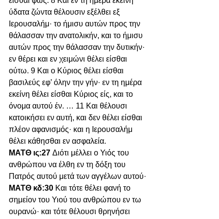
είσθαι φώς. 8 Και εν τη ημέρα εκείνη 
ύδατα ζώντα θέλουσιν εξέλθει εξ 
Ιερουσαλήμ· το ήμισυ αυτών προς την 
θάλασσαν την ανατολικήν, και το ήμισυ 
αυτών προς την θάλασσαν την δυτικήν· 
εν θέρει και εν χειμώνι θέλει είσθαι 
ούτω. 9 Και ο Κύριος θέλει είσθαι 
βασιλεύς εφ’ όλην την γήν· εν τη ημέρα 
εκείνη θέλει είσθαι Κύριος είς, και το 
όνομα αυτού έν. … 11 Και θέλουσι 
κατοικήσει εν αυτή, και δεν θέλει είσθαι 
πλέον αφανισμός· και η Ιερουσαλήμ 
θέλει κάθησθαι εν ασφαλεία.
ΜΑΤΘ ις:27 
Διότι μέλλει ο Υιός του 
ανθρώπου να έλθη εν τη δόξη του 
Πατρός αυτού μετά των αγγέλων αυτού·
ΜΑΤΘ κδ:30 
Και τότε θέλει φανή το 
σημείον του Υιού του ανθρώπου εν τω 
ουρανώ· και τότε θέλουσι θρηνήσει 