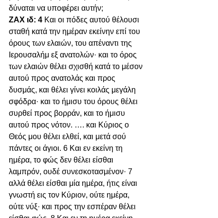
δύναται να υποφέρει αυτήν; 
ZAX ιδ: 4 
Και οι πόδες αυτού θέλουσι 
σταθή κατά την ημέραν εκείνην επί του 
όρους των ελαιών, του απέναντι της 
Ιερουσαλήμ εξ ανατολών· και το όρος 
των ελαιών θέλει σχισθή κατά το μέσον 
αυτού προς ανατολάς και προς 
δυσμάς, και θέλει γίνει κοιλάς μεγάλη 
σφόδρα· και το ήμισυ του όρους θέλει 
συρθεί προς βορράν, και το ήμισυ 
αυτού προς νότον. …. και Κύριος ο 
Θεός μου θέλει ελθεί, και μετά σού 
πάντες οι άγιοι. 6 Και εν εκείνη τη 
ημέρα, το φώς δεν θέλει είσθαι 
λαμπρόν, ουδέ συνεσκοτασμένον· 7 
αλλά θέλει είσθαι μία ημέρα, ήτις είναι 
γνωστή εις τον Κύριον, ούτε ημέρα, 
ούτε νύξ· και προς την εσπέραν θέλει 