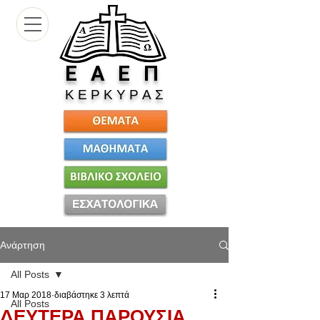
Ε
Α Ε Π
Κ Ε Ρ Κ Υ Ρ Α Σ
Ανάρτηση
All Posts
17 Μαρ 2018
διαβάστηκε 3 λεπτά
All Posts
ΔΕΥΤΕΡΑ ΠΑΡΟΥΣΙΑ