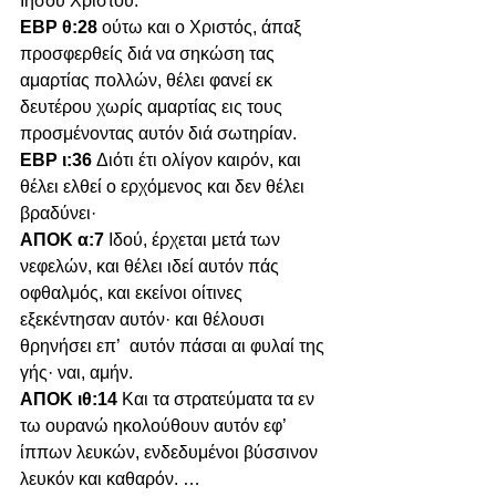
Ιησού Χριστού.
ΕΒΡ θ:28 
ούτω και ο Χριστός, άπαξ 
προσφερθείς διά να σηκώση τας 
αμαρτίας πολλών, θέλει φανεί εκ 
δευτέρου χωρίς αμαρτίας εις τους 
προσμένοντας αυτόν διά σωτηρίαν.
ΕΒΡ ι:36 
Διότι έτι ολίγον καιρόν, και 
θέλει ελθεί ο ερχόμενος και δεν θέλει 
βραδύνει·
ΑΠΟΚ α:7 
Ιδού, έρχεται μετά των 
νεφελών, και θέλει ιδεί αυτόν πάς 
οφθαλμός, και εκείνοι οίτινες 
εξεκέντησαν αυτόν· και θέλουσι 
θρηνήσει επ’  αυτόν πάσαι αι φυλαί της 
γής· ναι, αμήν.
ΑΠΟΚ ιθ:14 
Και τα στρατεύματα τα εν 
τω ουρανώ ηκολούθουν αυτόν εφ’ 
ίππων λευκών, ενδεδυμένοι βύσσινον 
λευκόν και καθαρόν. …