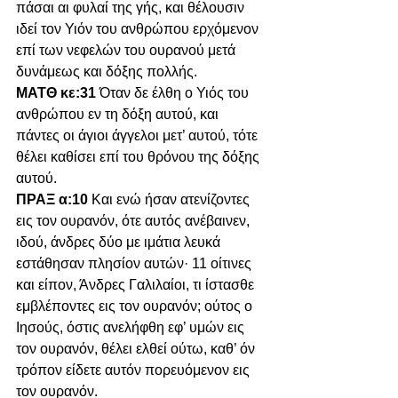
πάσαι αι φυλαί της γής, και θέλουσιν 
ιδεί τον Υιόν του ανθρώπου ερχόμενον 
επί των νεφελών του ουρανού μετά 
δυνάμεως και δόξης πολλής.
ΜΑΤΘ κε:31 
Όταν δε έλθη ο Υιός του 
ανθρώπου εν τη δόξη αυτού, και 
πάντες οι άγιοι άγγελοι μετ’ αυτού, τότε 
θέλει καθίσει επί του θρόνου της δόξης 
αυτού.
ΠΡΑΞ α:10 
Και ενώ ήσαν ατενίζοντες 
εις τον ουρανόν, ότε αυτός ανέβαινεν, 
ιδού, άνδρες δύο με ιμάτια λευκά 
εστάθησαν πλησίον αυτών· 11 οίτινες 
και είπον, Άνδρες Γαλιλαίοι, τι ίστασθε 
εμβλέποντες εις τον ουρανόν; ούτος ο 
Ιησούς, όστις ανελήφθη εφ’ υμών εις 
τον ουρανόν, θέλει ελθεί ούτω, καθ’ όν 
τρόπον είδετε αυτόν πορευόμενον εις 
τον ουρανόν.