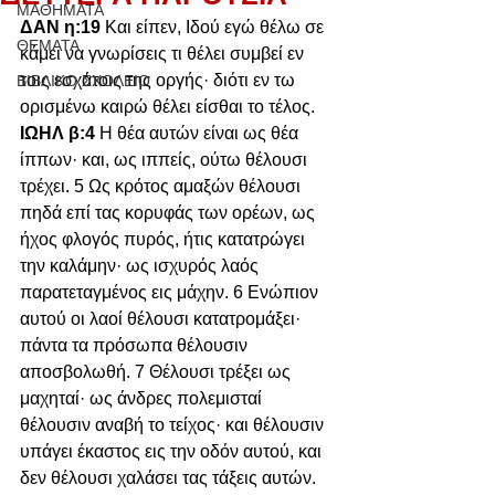
ΜΑΘΗΜΑΤΑ
ΔΑΝ η:19 
Και είπεν, Ιδού εγώ θέλω σε 
ΘΕΜΑΤΑ
κάμει να γνωρίσεις τι θέλει συμβεί εν 
τοις εσχάτοις της οργής· διότι εν τω 
ΒΙΒΛΙΚΟ ΣΧΟΛΕΙΟ
ορισμένω καιρώ θέλει είσθαι το τέλος.
ΙΩΗΛ β:4 
Η θέα αυτών είναι ως θέα 
ίππων· και, ως ιππείς, ούτω θέλουσι 
τρέχει. 5 Ως κρότος αμαξών θέλουσι 
πηδά επί τας κορυφάς των ορέων, ως 
ήχος φλογός πυρός, ήτις κατατρώγει 
την καλάμην· ως ισχυρός λαός 
παρατεταγμένος εις μάχην. 6 Ενώπιον 
αυτού οι λαοί θέλουσι κατατρομάξει· 
πάντα τα πρόσωπα θέλουσιν 
αποσβολωθή. 7 Θέλουσι τρέξει ως 
μαχηταί· ως άνδρες πολεμισταί 
θέλουσιν αναβή το τείχος· και θέλουσιν 
υπάγει έκαστος εις την οδόν αυτού, και 
δεν θέλουσι χαλάσει τας τάξεις αυτών. 