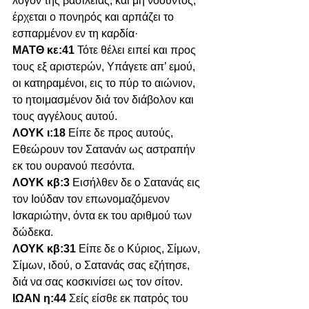
λόγον της βασιλείας, και μη νοούντος, 
έρχεται ο πονηρός και αρπάζει το 
εσπαρμένον εν τη καρδία·
ΜΑΤΘ κε:41 
Τότε θέλει ειπεί και προς 
τους εξ αριστερών, Υπάγετε απ’ εμού, 
οι κατηραμένοι, εις το πύρ το αιώνιον, 
το ητοιμασμένον διά τον διάβολον και 
τους αγγέλους αυτού.
ΛΟΥΚ ι:18 
Είπε δε προς αυτούς, 
Εθεώρουν τον Σατανάν ως αστραπήν 
εκ του ουρανού πεσόντα.
ΛΟΥΚ κβ:3 
Εισήλθεν δε ο Σατανάς εις 
τον Ιούδαν τον επωνομαζόμενον 
Ισκαριώτην, όντα εκ του αριθμού των 
δώδεκα.
ΛΟΥΚ κβ:31 
Είπε δε ο Κύριος, Σίμων, 
Σίμων, ιδού, ο Σατανάς σας εζήτησε, 
διά να σας κοσκινίσει ως τον σίτον.
ΙΩΑΝ η:44 
Σείς είσθε εκ πατρός του 