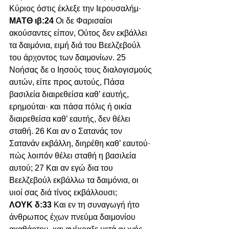
Κύριος όστις έκλεξε την Ιερουσαλήμ·
ΜΑΤΘ ιβ:24 
Οι δε Φαρισαίοι 
ακούσαντες είπον, Ούτος δεν εκβάλλει 
τα δαιμόνια, ειμή διά του Βεελζεβούλ 
του άρχοντος των δαιμονίων. 25 
Νοήσας δε ο Ιησούς τους διαλογισμούς 
αυτών, είπε προς αυτούς, Πάσα 
βασιλεία διαιρεθείσα καθ’ εαυτής, 
ερημούται· και πάσα πόλις ή οικία 
διαιρεθείσα καθ’ εαυτής, δεν θέλει 
σταθή. 26 Και αν ο Σατανάς τον 
Σατανάν εκβάλλη, διηρέθη καθ’ εαυτού· 
πώς λοιπόν θέλει σταθή η βασιλεία 
αυτού; 27 Και αν εγώ δια του 
Βεελζεβούλ εκβάλλω τα δαιμόνια, οι 
υιοί σας διά τίνος εκβάλλουσι;
ΛΟΥΚ δ:33 
Και εν τη συναγωγή ήτο 
άνθρωπος έχων πνεύμα δαιμονίου 