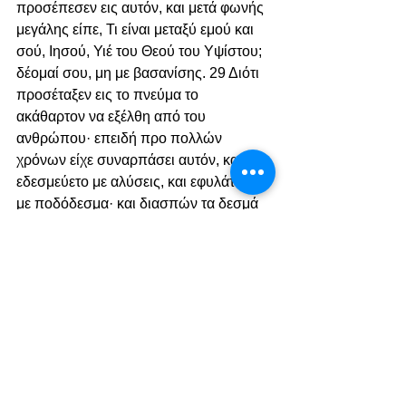
προσέπεσεν εις αυτόν, και μετά φωνής 
μεγάλης είπε, Τι είναι μεταξύ εμού και 
σού, Ιησού, Υιέ του Θεού του Υψίστου; 
δέομαί σου, μη με βασανίσης. 29 Διότι 
προσέταξεν εις το πνεύμα το 
ακάθαρτον να εξέλθη από του 
ανθρώπου· επειδή προ πολλών 
χρόνων είχε συναρπάσει αυτόν, και 
εδεσμεύετο με αλύσεις, και εφυλάττετο 
με ποδόδεσμα· και διασπών τα δεσμά 
εφέρετο υπό του δαίμονος εις τας 
ερήμους. 30 Και ηρώτησεν αυτόν ο 
Ιησούς, λέγων, Τι είναι το όνομά σου; Ο 
δε είπε, Λεγεών· διότι δαιμόνια πολλά 
εισήλθον εις αυτόν. 31 Και παρεκάλουν 
αυτόν να μη προστάξει αυτά να 
απέλθωσιν εις την άβυσσον. 32 Ήτο δε 
εκεί αγέλη χοίρων πολλών 
βοσκομένων εν τω όρει· και 