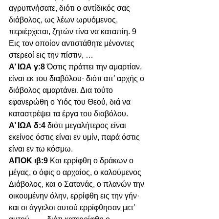
αγρυπνήσατε, διότι ο αντίδικός σας 
διάβολος, ως λέων ωρυόμενος, 
περιέρχεται, ζητών τίνα να καταπίη. 9 
Εις τον οποίον αντιστάθητε μένοντες 
στερεοί εις την πίστιν, …
Α’ ΙΩΑ γ:8 
Όστις πράττει την αμαρτίαν, 
είναι εκ του διαβόλου· διότι απ’ αρχής ο 
διάβολος αμαρτάνει. Δια τούτο 
εφανερώθη ο Υιός του Θεού, διά να 
καταστρέψει τα έργα του διαβόλου.
Α’ ΙΩΑ δ:4 
διότι μεγαλήτερος είναι 
εκείνος όστις είναι εν υμίν, παρά όστις 
είναι εν τω κόσμω.
ΑΠΟΚ ιβ:9 
Και ερρίφθη ο δράκων ο 
μέγας, ο όφις ο αρχαίος, ο καλούμενος 
Διάβολος, και ο Σατανάς, ο πλανών την 
οικουμένην όλην, ερρίφθη εις την γήν· 
και οι άγγελοι αυτού ερρίφθησαν μετ’ 