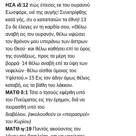
ΗΣΑ ιδ:12 
πώς έπεσες εκ του ουρανού 
Εωσφόρε, υιέ της αυγής! Συνετρίφθης 
κατά γής, συ ο καταπατών τα έθνη! 13 
Συ δε έλεγες εν τη καρδία σου, «Θέλω 
αναβή εις τον ουρανόν, θέλω υψώσει 
τον θρόνον μου υπεράνω των άστρων 
του Θεού· και θέλω καθήσει επί το όρος 
της συνάξεως, προς τα μέρη του 
βορρά· 14 θέλω αναβή επί τα ύψη των 
νεφελών· θέλω είσθαι όμοιος του 
Υψίστού.» 15 Εις τον άδην όμως θέλεις 
καταβή, εις τα βάθη του λάκκου.
ΜΑΤΘ δ:1 
Τότε ο Ιησούς εφέρθη υπό 
του Πνεύματος εις την έρημον, διά να 
πειρασθή υπό του 
διαβόλου. 
{ακολουθούν οι «πειρασμοί» 
του Κυρίου}
ΜΑΤΘ ιγ:19 
Παντός ακούοντος τον 