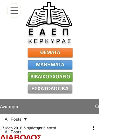
Ε
Α Ε Π
Κ Ε Ρ Κ Υ Ρ Α Σ
Ανάρτηση
All Posts
17 Μαρ 2018
διαβάστηκε 6 λεπτά
All Posts
ΔΙΑΒΟΛΟΣ