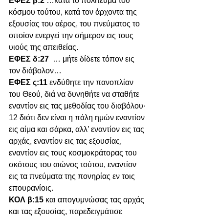
ΕΦΕΣ β:2 
…κατά το πολίτευμα του 
κόσμου τούτου, κατά τον άρχοντα της 
εξουσίας του αέρος, του πνεύματος το 
οποίον ενεργεί την σήμερον εις τους 
υιούς της απειθείας.
ΕΦΕΣ δ:27 
 … μήτε δίδετε τόπον εις 
τον διάβολον…
ΕΦΕΣ ς:11 
ενδύθητε την πανοπλίαν 
του Θεού, διά να δυνηθήτε να σταθήτε 
εναντίον εις τας μεθοδίας του διαβόλου· 
12 διότι δεν είναι η πάλη ημών εναντίον 
εις αίμα και σάρκα, αλλ’ εναντίον εις τας 
αρχάς, εναντίον εις τας εξουσίας, 
εναντίον εις τους κοσμοκράτορας του 
σκότους του αιώνος τούτου, εναντίον 
εις τα πνεύματα της πονηρίας εν τοις 
επουρανίοις.
ΚΟΛ β:15 
και απογυμνώσας τας αρχάς 
και τας εξουσίας, παρεδειγμάτισε 