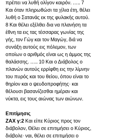
πρέπει να λυθή ολίγον καιρόν. ….. 7 
Και όταν πληρωθώσι τα χίλια έτη, θέλει 
λυθή ο Σατανάς εκ της φυλακής αυτού. 
8 Και θέλει εξέλθει δια να πλανήση τα 
έθνη τα εις τας τέσσαρας γωνίας της 
γής, τον Γώγ και τον Μαγώγ, διά να 
συνάξη αυτούς εις πόλεμον, των 
οποίων ο αριθμός είναι ως η άμμος της 
θαλάσσης. ….. 10 Και ο Διάβολος ο 
πλανών αυτούς ερρίφθη εις την λίμνην 
του πυρός και του θείου, όπου είναι το 
θηρίον και ο ψευδοπροφήτης· και 
θέλουσι βασανίζεσθαι ημέραν και 
νύκτα, εις τους αιώνας των αιώνων.
Επιτίμησις
ΖΑΧ γ:2 
Και είπε Κύριος προς τον 
διάβολον, Θέλει σε επιτιμήσει ο Κύριος, 
διάβολε· ναι, θέλει σε επιτιμήσει ο 