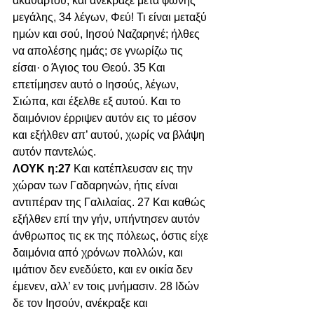
ακαθάρτου, και ανέκραξε μετά φωνής 
μεγάλης, 34 λέγων, Φεύ! Τι είναι μεταξύ 
ημών και σού, Ιησού Ναζαρηνέ; ήλθες 
να απολέσης ημάς; σε γνωρίζω τις 
είσαι· ο Άγιος του Θεού. 35 Και 
επετίμησεν αυτό ο Ιησούς, λέγων, 
Σιώπα, και έξελθε εξ αυτού. Και το 
δαιμόνιον έρριψεν αυτόν εις το μέσον 
και εξήλθεν απ’ αυτού, χωρίς να βλάψη 
αυτόν παντελώς.
ΛΟΥΚ η:27 
Και κατέπλευσαν εις την 
χώραν των Γαδαρηνών, ήτις είναι 
αντιπέραν της Γαλιλαίας. 27 Και καθώς 
εξήλθεν επί την γήν, υπήντησεν αυτόν 
άνθρωπος τις εκ της πόλεως, όστις είχε 
δαιμόνια από χρόνων πολλών, και 
ιμάτιον δεν ενεδύετο, και εν οικία δεν 
έμενεν, αλλ’ εν τοις μνήμασιν. 28 Ιδών 
δε τον Ιησούν, ανέκραξε και 