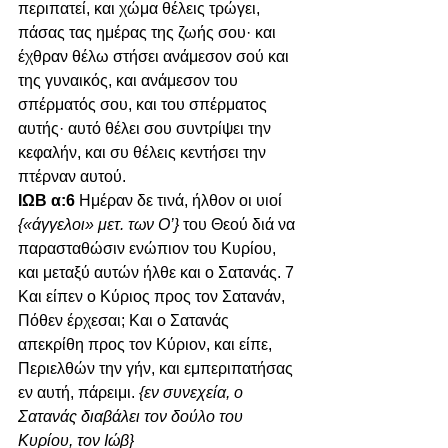
περιπατεί, και χώμα θέλεις τρώγει, 
πάσας τας ημέρας της ζωής σου· και 
έχθραν θέλω στήσει ανάμεσον σού και 
της γυναικός, και ανάμεσον του 
σπέρματός σου, και του σπέρματος 
αυτής· αυτό θέλει σου συντρίψει την 
κεφαλήν, και συ θέλεις κεντήσει την 
πτέρναν αυτού.
ΙΩΒ α:6 
Ημέραν δε τινά, ήλθον οι υιοί 
{«άγγελοι» μετ. των Ο’}
 του Θεού διά να 
παρασταθώσιν ενώπιον του Κυρίου, 
και μεταξύ αυτών ήλθε και ο Σατανάς. 7 
Και είπεν ο Κύριος προς τον Σατανάν, 
Πόθεν έρχεσαι; Και ο Σατανάς 
απεκρίθη προς τον Κύριον, και είπε, 
Περιελθών την γήν, και εμπεριπατήσας 
εν αυτή, πάρειμι. 
{εν συνεχεία, ο 
Σατανάς διαβάλει τον δούλο του 
Κυρίου, τον Ιώβ}