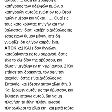
αυτού. ….. διότι κατερρίφθη ο 
κατήγορος των αδελφών ημών, ο 
κατηγορών αυτούς ενώπιον του Θεού 
ημών ημέραν και νύκτα. ….. Ουαί εις 
τους κατοικούντας την γήν και την 
θάλασσαν, διότι κατέβη ο Διάβολος εις 
εσάς έχων θυμόν μέγαν, επειδή 
γνωρίζει ότι ολίγον καιρόν έχει.
ΑΠΟΚ κ:1 
ΚΑΙ είδον άγγελον 
καταβαίνοντα εκ του ουρανού, όστις 
είχε το κλειδίον της αβύσσου, και 
άλυσιν μεγάλην εν τη χειρί αυτού. 2 Και 
επίασε τον δράκοντα, τον όφιν τον 
αρχαίον, όστις είναι Διάβολος και 
Σατανάς· και έδεσεν αυτόν χίλια έτη. 3 
Και έρριψεν αυτόν εις την άβυσσον, και 
έκλεισεν επάνω αυτού, δια να μη 
πλανήση τα έθνη πλέον, εωσού 
πληρωθώσι τα χίλια έτη· και μετά ταύτα 