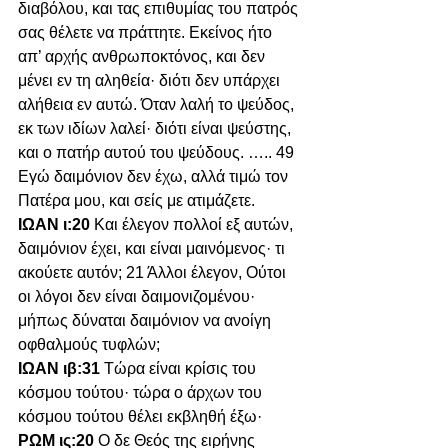
διαβόλου, και τας επιθυμίας του πατρός 
σας θέλετε να πράττητε. Εκείνος ήτο 
απ’ αρχής ανθρωποκτόνος, και δεν 
μένει εν τη αληθεία· διότι δεν υπάρχει 
αλήθεια εν αυτώ. Όταν λαλή το ψεύδος, 
εκ των ιδίων λαλεί· διότι είναι ψεύστης, 
και ο πατήρ αυτού του ψεύδους. ….. 49 
Εγώ δαιμόνιον δεν έχω, αλλά τιμώ τον 
Πατέρα μου, και σείς με ατιμάζετε.
ΙΩΑΝ ι:20 
Και έλεγον πολλοί εξ αυτών, 
δαιμόνιον έχει, και είναι μαινόμενος· τι 
ακούετε αυτόν; 21 Άλλοι έλεγον, Ούτοι 
οι λόγοι δεν είναι δαιμονιζομένου· 
μήπως δύναται δαιμόνιον να ανοίγη 
οφθαλμούς τυφλών;
ΙΩΑΝ ιβ:31 
Τώρα είναι κρίσις του 
κόσμου τούτου· τώρα ο άρχων του 
κόσμου τούτου θέλει εκβληθή έξω·
ΡΩΜ ις:20 
Ο δε Θεός της ειρήνης 