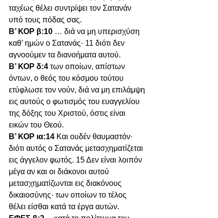
ταχέως θέλει συντρίψει τον Σατανάν 
υπό τους πόδας σας.
Β’ ΚΟΡ β:10 
… διά να μη υπερισχύση 
καθ’ ημών ο Σατανάς· 11 διότι δεν 
αγνοούμεν τα διανοήματα αυτού.
Β’ ΚΟΡ δ:4 
των οποίων, απίστων 
όντων, ο θεός του κόσμου τούτου 
ετύφλωσε τον νούν, διά να μη επιλάμψη 
εις αυτούς ο φωτισμός του ευαγγελίου 
της δόξης του Χριστού, όστις είναι 
εικών του Θεού.
Β’ ΚΟΡ ια:14 
Και ουδέν θαυμαστόν· 
διότι αυτός ο Σατανάς μετασχηματίζεται 
εις άγγελον φωτός. 15 Δεν είναι λοιπόν 
μέγα αν και οι διάκονοι αυτού 
μετασχηματίζωνται εις διακόνους 
δικαιοσύνης· των οποίων το τέλος 
θέλει είσθαι κατά τα έργα αυτών.