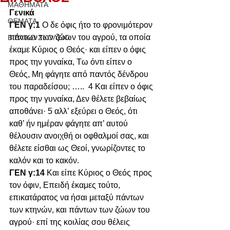
ΜΑΘΗΜΑΤΑ
Γενικά
ΘΕΜΑΤΑ
ΓΕΝ γ:1 
Ο δε όφις ήτο το φρονιμότερον 
πάντων των ζώων του αγρού, τα οποία 
ΒΙΒΛΙΚΟ ΣΧΟΛΕΙΟ
έκαμε Κύριος ο Θεός· και είπεν ο όφις 
προς την γυναίκα, Τω όντι είπεν ο 
Θεός, Μη φάγητε από παντός δένδρου 
του παραδείσου; …..  4 Και είπεν ο όφις 
προς την γυναίκα, Δεν θέλετε βεβαίως 
αποθάνει· 5 αλλ’ εξεύρει ο Θεός, ότι 
καθ’ ήν ημέραν φάγητε απ’ αυτού 
θέλουσιν ανοιχθή οι οφθαλμοί σας, και 
θέλετε είσθαι ως Θεοί, γνωρίζοντες το 
καλόν και το κακόν.
ΓΕΝ γ:14 
Και είπε Κύριος ο Θεός προς 
τον όφιν, Επειδή έκαμες τούτο, 
επικατάρατος να ήσαι μεταξύ πάντων 
των κτηνών, και πάντων των ζώων του 
αγρού· επί της κοιλίας σου θέλεις 