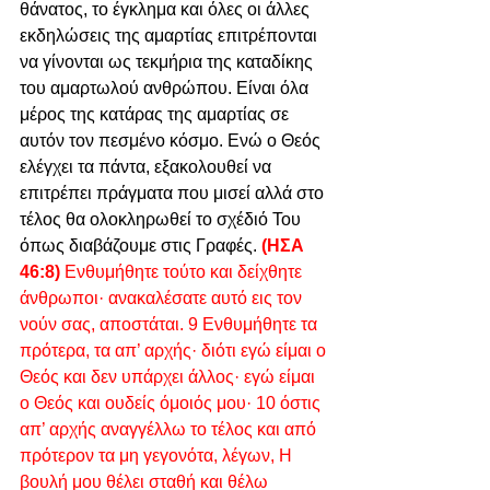
θάνατος, το έγκλημα και όλες οι άλλες 
εκδηλώσεις της αμαρτίας επιτρέπονται 
να γίνονται ως τεκμήρια της καταδίκης 
του αμαρτωλού ανθρώπου. Είναι όλα 
μέρος της κατάρας της αμαρτίας σε 
αυτόν τον πεσμένο κόσμο. Ενώ ο Θεός 
ελέγχει τα πάντα, εξακολουθεί να 
επιτρέπει πράγματα που μισεί αλλά στο 
τέλος θα ολοκληρωθεί το σχέδιό Του 
όπως διαβάζουμε στις Γραφές. 
(ΗΣΑ 
46:8)
 Ενθυμήθητε τούτο και δείχθητε 
άνθρωποι· ανακαλέσατε αυτό εις τον 
νούν σας, αποστάται. 9 Ενθυμήθητε τα 
πρότερα, τα απ’ αρχής· διότι εγώ είμαι ο 
Θεός και δεν υπάρχει άλλος· εγώ είμαι 
ο Θεός και ουδείς όμοιός μου· 10 όστις 
απ’ αρχής αναγγέλλω το τέλος και από 
πρότερον τα μη γεγονότα, λέγων, Η 
βουλή μου θέλει σταθή και θέλω 