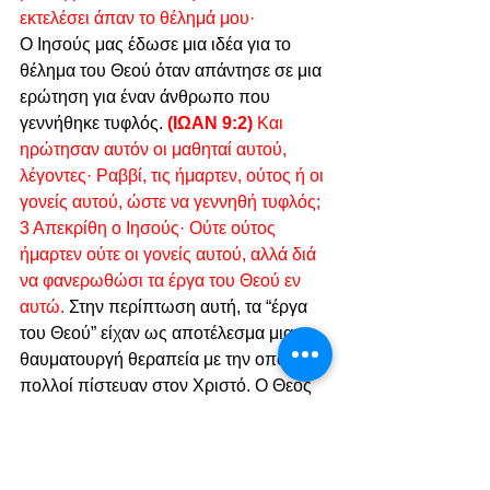
εκτελέσει άπαν το θέλημά μου·
Ο Ιησούς μας έδωσε μια ιδέα για το 
θέλημα του Θεού όταν απάντησε σε μια 
ερώτηση για έναν άνθρωπο που 
γεννήθηκε τυφλός.
(ΙΩΑΝ 9:2)
 Και 
ηρώτησαν αυτόν οι μαθηταί αυτού, 
λέγοντες· Ραββί, τις ήμαρτεν, ούτος ή οι 
γονείς αυτού, ώστε να γεννηθή τυφλός; 
3 Απεκρίθη ο Ιησούς· Ούτε ούτος 
ήμαρτεν ούτε οι γονείς αυτού, αλλά διά 
να φανερωθώσι τα έργα του Θεού εν 
αυτώ.
 Στην περίπτωση αυτή, τα “έργα 
του Θεού” είχαν ως αποτέλεσμα μια 
θαυματουργή θεραπεία με την οποία 
πολλοί πίστευαν στον Χριστό. Ο Θεός 
επιτρέπει και άλλες δύσκολες 
καταστάσεις για να επιφέρει ένα 
καλύτερο αγαθό: 
(Παρ 19:21)
 Είναι 