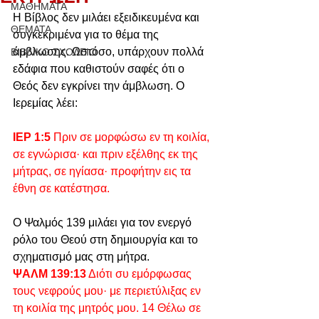
ΜΑΘΗΜΑΤΑ
Η Βίβλος δεν μιλάει εξειδικευμένα και 
ΘΕΜΑΤΑ
συγκεκριμένα για το θέμα της 
άμβλωσης. Ωστόσο, υπάρχουν πολλά 
ΒΙΒΛΙΚΟ ΣΧΟΛΕΙΟ
εδάφια που καθιστούν σαφές ότι ο 
Θεός δεν εγκρίνει την άμβλωση. Ο 
Ιερεμίας λέει:
ΙΕΡ 1:5
 Πριν σε μορφώσω εν τη κοιλία, 
σε εγνώρισα· και πριν εξέλθης εκ της 
μήτρας, σε ηγίασα· προφήτην εις τα 
έθνη σε κατέστησα.
Ο Ψαλμός 139 μιλάει για τον ενεργό 
ρόλο του Θεού στη δημιουργία και το 
σχηματισμό μας στη μήτρα.
ΨΑΛΜ 139:13
 Διότι συ εμόρφωσας 
τους νεφρούς μου· με περιετύλιξας εν 
τη κοιλία της μητρός μου. 14 Θέλω σε 