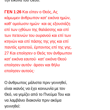
την εικόνα του Θεού.
ΓΕΝ 1:26
 Και είπεν ο Θεός, Ας 
κάμωμεν άνθρωπον κατ’ εικόνα ημών, 
καθ’ ομοίωσιν ημών· και ας εξουσιάζη 
επί των ιχθύων της θαλάσσης και επί 
των πετεινών του ουρανού και επί των 
κτηνών και επί πάσης της γης και επί 
παντός ερπετού, έρποντος επί της γης. 
27 Και εποίησεν ο Θεός τον άνθρωπον 
κατ’ εικόνα εαυτού· κατ’ εικόνα Θεού 
εποίησεν αυτόν· άρσεν και θήλυ 
εποίησεν αυτούς·
Ο άνθρωπος μάλιστα πριν γεννηθεί, 
είναι ικανός να έχει κοινωνία με τον 
Θεό, να γεμίζει από το Πνεύμα Του και 
να λαμβάνει διακονία πριν ακόμα 
γεννηθεί: 