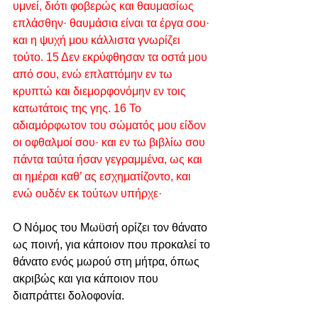
υμνεί, διότι φοβερώς και θαυμασίως 
επλάσθην· θαυμάσια είναι τα έργα σου· 
και η ψυχή μου κάλλιστα γνωρίζει 
τούτο. 15 Δεν εκρύφθησαν τα οστά μου 
από σου, ενώ επλαττόμην εν τω 
κρυπτώ και διεμορφονόμην εν τοις 
κατωτάτοις της γης. 16 Το 
αδιαμόρφωτον του σώματός μου είδον 
οι οφθαλμοί σου· και εν τω βιβλίω σου 
πάντα ταύτα ήσαν γεγραμμένα, ως και 
αι ημέραι καθ’ ας εσχηματίζοντο, και 
ενώ ουδέν εκ τούτων υπήρχε·
Ο Νόμος του Μωϋσή ορίζει τον θάνατο 
ως ποινή, για κάποιον που προκαλεί το 
θάνατο ενός μωρού στη μήτρα, όπως 
ακριβώς και για κάποιον που 
διαπράττει δολοφονία.