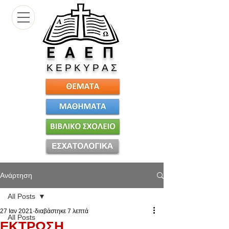
Ε
Α Ε Π
Κ Ε Ρ Κ Υ Ρ Α Σ
Ανάρτηση
All Posts
27 Ιαν 2021
διαβάστηκε 7 λεπτά
All Posts
ΕΚΤΡΩΣΗ