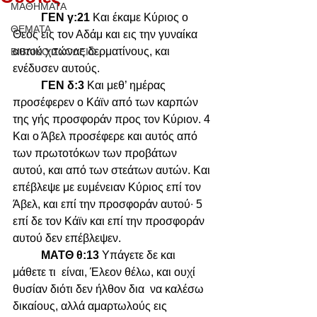
ΜΑΘΗΜΑΤΑ
ΓΕΝ γ:21 
Και έκαμε Κύριος ο 
ΘΕΜΑΤΑ
Θεός εις τον Αδάμ και εις την γυναίκα 
αυτού χιτώνας δερματίνους, και 
ΒΙΒΛΙΚΟ ΣΧΟΛΕΙΟ
ενέδυσεν αυτούς.
ΓΕΝ δ:3
 Και μεθ’ ημέρας 
προσέφερεν ο Κάϊν από των καρπών 
της γής προσφοράν προς τον Κύριον. 4 
Και ο Άβελ προσέφερε και αυτός από 
των πρωτοτόκων των προβάτων 
αυτού, και από των στεάτων αυτών. Και 
επέβλεψε με ευμένειαν Κύριος επί τον 
Άβελ, και επί την προσφοράν αυτού∙ 5 
επί δε τον Κάϊν και επί την προσφοράν 
αυτού δεν επέβλεψεν.  
ΜΑΤΘ θ:13
 Υπάγετε δε και 
μάθετε τι  είναι, Έλεον θέλω, και ουχί 
θυσίαν διότι δεν ήλθον δια  να καλέσω 
δικαίους, αλλά αμαρτωλούς εις 