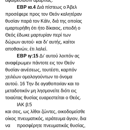
αφαιρέσωσιν αμαρτίας. 
	ΕΒΡ ια.4 
Διά πίστεως ο Άβελ 
προσέφερε προς τον Θεόν καλητέραν 
θυσίαν παρά τον Κάϊν, διά της οποίας 
εμαρτυρήθη ότι ήτο δίκαιος, επειδή ο 
Θεός έδωκε μαρτυρίαν περί των 
δώρων αυτού∙ και δι’ αυτής, καίτοι 
αποθανών, έτι λαλεί. 
	ΕΒΡ ιγ:15 
Δι' αυτού λοιπόν ας 
αναφέρωμεν πάντοτε εις τον Θεόν 
θυσίαν αινέσεως, τουτέστι, καρπόν 
χειλέων ομολογούντων το όνομα 
αυτού. 16 Την δε αγαθοποιϊαν και το 
μεταδοτικόν μη λησμονείτε διότι εις 
τοιαύτας θυσίας ευαρεστείται ο Θεός.  
	ΙΑΚ β:5 
και σεις, ως λίθοι ζώντες, οικοδομείσθε 
οίκος πνευματικός, ιεράτευμα άγιον, δια 
να 	προσφέρητε πνευματικάς θυσίας, 