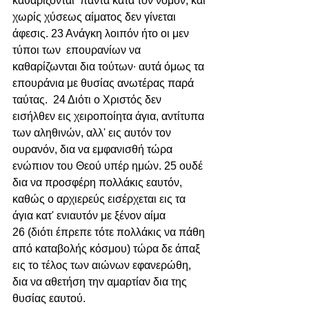
καθαρίζονται  πάντα κατά τον νόμον, και 
χωρίς χύσεως αίματος δεν γίνεται 
άφεσις. 23 Ανάγκη λοιπόν ήτο οι μεν 
τύποι των  επουρανίων να 
καθαρίζωνται δια τούτων∙ αυτά όμως τα 
επουράνια με θυσίας ανωτέρας παρά 
ταύτας.  24 Διότι ο Χριστός δεν 
εισήλθεν εις χειροποίητα άγια, αντίτυπα 
των αληθινών, αλλ' εις αυτόν τον 
ουρανόν, δια να εμφανισθή τώρα 
ενώπιον του Θεού υπέρ ημών. 25 ουδέ 
δια να προσφέρη πολλάκις εαυτόν, 
καθώς ο αρχιερεύς εισέρχεται εις τα 
άγια κατ' ενιαυτόν με ξένον αίμα  
26 (διότι έπρεπε τότε πολλάκις να πάθη 
από καταβολής κόσμου) τώρα δε άπαξ 
εις το τέλος των αιώνων εφανερώθη, 
δια να αθετήση την αμαρτίαν δια της 
θυσίας εαυτού.