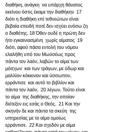
διαθήκη, ανάγκη  να υπάρχη θάνατος 
εκείνου όστις έκαμε την διαθήκην  17 
διότι η διαθήκη επί τεθνεώτων είναι  
βεβαία επειδή ποτέ δεν ισχύει ενόσω ζη 
ο διαθέτης. 18 Όθεν ουδέ η πρώτη δεν 
ήτο εγκαινιασμένη  χωρίς αίματος  19 
διότι, αφού πάσα εντολή του νόμου 
ελαλήθη υπό του Μωϋσέως προς 
πάντα τον λαόν, λαβών το αίμα των 
μόσχων  και των τράγων, με ύδωρ και 
μαλλίον κόκκινον και ύσσωπον, 
ερράντισε  και αυτό το βιβλίον και 
πάντα τον λαόν,  20 λέγων, Τούτο είναι 
το αίμα  της διαθήκης, την οποίαν 
διέτεξεν εις εσάς ο Θεός.  21 Και την 
σκηνήν δε και πάντα τα σκεύη  της 
υπηρεσίας με το αίμα ομοίως 
ερράντισε.  22 Και σχεδόν με αίμα 