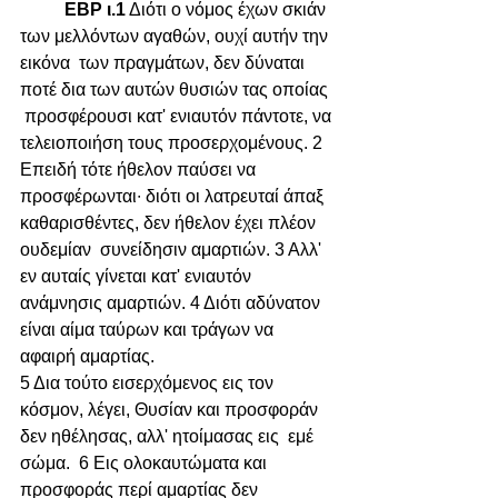
ΕΒΡ ι.1
 Διότι ο νόμος έχων σκιάν 
των μελλόντων αγαθών, ουχί αυτήν την 
εικόνα  των πραγμάτων, δεν δύναται 
ποτέ δια των αυτών θυσιών τας οποίας 
 προσφέρουσι κατ' ενιαυτόν πάντοτε, να 
τελειοποιήση τους προσερχομένους. 2 
Επειδή τότε ήθελον παύσει να 
προσφέρωνται∙ διότι οι λατρευταί άπαξ 
καθαρισθέντες, δεν ήθελον έχει πλέον 
ουδεμίαν  συνείδησιν αμαρτιών. 3 Αλλ' 
εν αυταίς γίνεται κατ' ενιαυτόν 
ανάμνησις αμαρτιών. 4 Διότι αδύνατον 
είναι αίμα ταύρων και τράγων να 
αφαιρή αμαρτίας.   
5 Δια τούτο εισερχόμενος εις τον 
κόσμον, λέγει, Θυσίαν και προσφοράν 
δεν ηθέλησας, αλλ' ητοίμασας εις  εμέ 
σώμα.  6 Εις ολοκαυτώματα και 
προσφοράς περί αμαρτίας δεν 