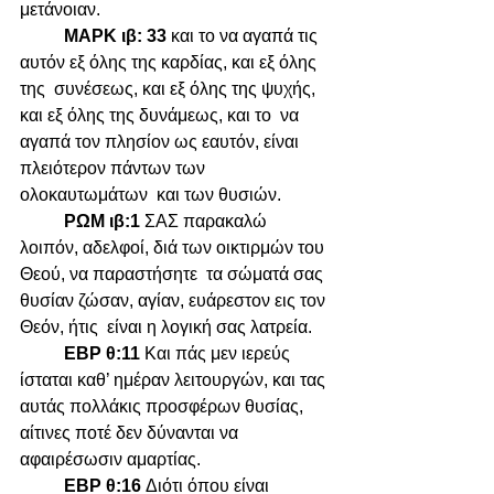
μετάνοιαν.  
ΜΑΡΚ ιβ: 33 
και το να αγαπά τις 
αυτόν εξ όλης της καρδίας, και εξ όλης 
της  συνέσεως, και εξ όλης της ψυχής, 
και εξ όλης της δυνάμεως, και το  να 
αγαπά τον πλησίον ως εαυτόν, είναι 
πλειότερον πάντων των 
ολοκαυτωμάτων  και των θυσιών.
ΡΩΜ ιβ:1 
ΣΑΣ παρακαλώ 
λοιπόν, αδελφοί, διά των οικτιρμών του 
Θεού, να παραστήσητε  τα σώματά σας 
θυσίαν ζώσαν, αγίαν, ευάρεστον εις τον 
Θεόν, ήτις  είναι η λογική σας λατρεία.
ΕΒΡ θ:11
 Και πάς μεν ιερεύς 
ίσταται καθ’ ημέραν λειτουργών, και τας 
αυτάς πολλάκις προσφέρων θυσίας, 
αίτινες ποτέ δεν δύνανται να 
αφαιρέσωσιν αμαρτίας.
ΕΒΡ θ:16 
Διότι όπου είναι 