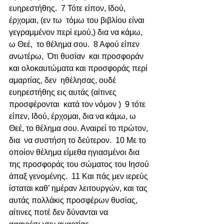
ευηρεστήθης.  7 Τότε είπον, Ιδού, 
έρχομαι, (εν τω  τόμω του βιβλίου είναι 
γεγραμμένον περί εμού,) δια να κάμω, 
ω Θεέ,  το θέλημα σου.  8 Αφού είπεν 
ανωτέρω,  Ότι θυσίαν  και προσφοράν 
και ολοκαυτώματα και προσφοράς περί 
αμαρτίας, δεν  ηθέλησας, ουδέ 
ευηρεστήθης εις αυτάς (αίτινες 
προσφέρονται  κατά τον νόμον )  9 τότε 
είπεν, Ιδού, έρχομαι, δια να κάμω, ω 
Θεέ, το θέλημα σου. Αναιρεί το πρώτον, 
δια  να συστήση το δεύτερον.  10 Με το 
οποίον θέλημα είμεθα ηγιασμένοι δια 
της προσφοράς του σώματος του Ιησού 
άπαξ γενομένης.  11 Και πάς μεν ιερεύς 
ίσταται καθ’ ημέραν λειτουργών, και τας 
αυτάς πολλάκις προσφέρων θυσίας, 
αίτινες ποτέ δεν δύνανται να 