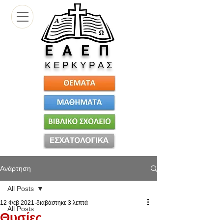
Ε
Α Ε Π
Κ Ε Ρ Κ Υ Ρ Α Σ
Ανάρτηση
All Posts
12 Φεβ 2021
διαβάστηκε 3 λεπτά
All Posts
Θυσίες