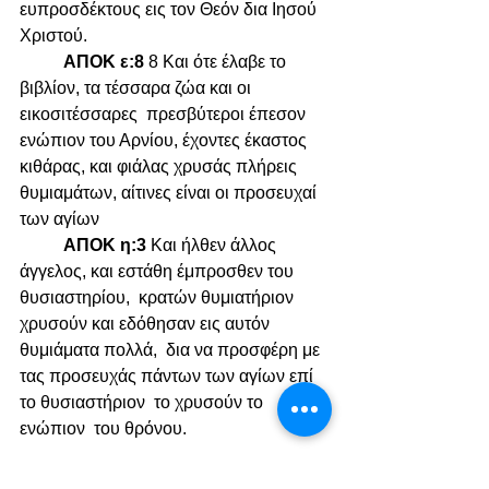
ευπροσδέκτους εις τον Θεόν δια Ιησού 
Χριστού.
	ΑΠΟΚ ε:8 
8 Και ότε έλαβε το 
βιβλίον, τα τέσσαρα ζώα και οι 
εικοσιτέσσαρες  πρεσβύτεροι έπεσον 
ενώπιον του Αρνίου, έχοντες έκαστος 
κιθάρας, και φιάλας χρυσάς πλήρεις 
θυμιαμάτων, αίτινες είναι οι προσευχαί  
των αγίων
	ΑΠΟΚ η:3 
Και ήλθεν άλλος 
άγγελος, και εστάθη έμπροσθεν του 
θυσιαστηρίου,  κρατών θυμιατήριον 
χρυσούν και εδόθησαν εις αυτόν 
θυμιάματα πολλά,  δια να προσφέρη με 
τας προσευχάς πάντων των αγίων επί 
το θυσιαστήριον  το χρυσούν το 
ενώπιον  του θρόνου.
ΘΕΜΑΤΑ