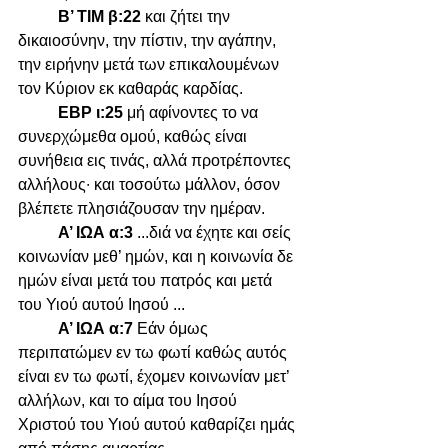
Β’ ΤΙΜ β:22 
και ζήτει την 
δικαιοσύνην, την πίστιν, την αγάπην, 
την ειρήνην μετά των επικαλουμένων 
τον Κύριον εκ καθαράς καρδίας.
ΕΒΡ ι:25 
μή αφίνοντες το να 
συνερχώμεθα ομού, καθώς είναι 
συνήθεια εις τινάς, αλλά προτρέποντες 
αλλήλους∙ και τοσούτω μάλλον, όσον 
βλέπετε πλησιάζουσαν την ημέραν. 
Α’ ΙΩΑ α:3 
...διά να έχητε και σείς 
κοινωνίαν μεθ’ ημών, και η κοινωνία δε 
ημών είναι μετά του πατρός και μετά 
του Υιού αυτού Ιησού ...
Α’ ΙΩΑ α:7 
Εάν όμως 
περιπατώμεν εν τω φωτί καθώς αυτός 
είναι εν τω φωτί, έχομεν κοινωνίαν μετ’ 
αλλήλων, και το αίμα του Ιησού 
Χριστού του Υιού αυτού καθαρίζει ημάς 