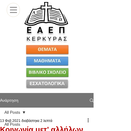
Ε
Α Ε Π
Κ Ε Ρ Κ Υ Ρ Α Σ
Ανάρτηση
All Posts
13 Φεβ 2021
διαβάστηκε 2 λεπτά
All Posts
Κοινωνία μετ' αλλήλων