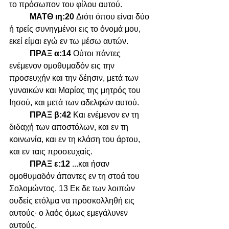
το πρόσωπον του φίλου αυτού. 
ΜΑΤΘ ιη:20 
Διότι όπου είναι δύο 
ή τρείς συνηγμένοι εις το όνομά μου, 
εκεί είμαι εγώ εν τω μέσω αυτών.
ΠΡΑΞ α:14 
Ούτοι πάντες 
ενέμενον ομοθυμαδόν εις την 
προσευχήν και την δέησιν, μετά των 
γυναικών και Μαρίας της μητρός του 
Ιησού, και μετά των αδελφών αυτού.
ΠΡΑΞ β:42 
Και ενέμενον εν τη 
διδαχή των αποστόλων, και εν τη 
κοινωνία, και εν τη κλάση του άρτου, 
και εν ταις προσευχαίς.
ΠΡΑΞ ε:12 
...και ήσαν 
ομοθυμαδόν άπαντες εν τη στοά του 
Σολομώντος. 13 Εκ δε των λοιπών 
ουδείς ετόλμα να προσκολληθή εις 
αυτούς∙ ο λαός όμως εμεγάλυνεν 
αυτούς. 