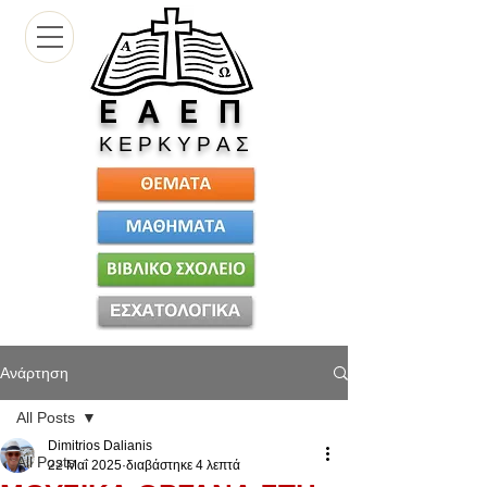
Ε
Α Ε Π
Κ Ε Ρ Κ Υ Ρ Α Σ
Ανάρτηση
All Posts
Dimitrios Dalianis
All Posts
22 Μαΐ 2025
διαβάστηκε 4 λεπτά