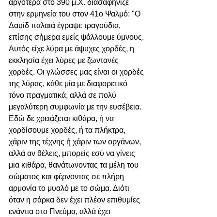
αργότερα στο 390 μ.Χ. διασαφήνιζε 
στην ερμηνεία του στον 41ο Ψαλμό: "Ο 
Δαυίδ παλαιά έγραψε τραγούδια, 
επίσης σήμερα εμείς ψάλλουμε ύμνους. 
Αυτός είχε λύρα με άψυχες χορδές, η 
εκκλησία έχει λύρες με ζωντανές 
χορδές. Οι γλώσσες μας είναι οι χορδές 
της λύρας, κάθε μία με διαφορετικό 
τόνο πραγματικά, αλλά σε πολύ 
μεγαλύτερη συμφωνία με την ευσέβεια. 
Εδώ δε χρειάζεται κιθάρα, ή να 
χορδίσουμε χορδές, ή τα πλήκτρα, 
χάριν της τέχνης ή χάριν των οργάνων, 
αλλά αν θέλεις, μπορείς εσύ να γίνεις 
μια κιθάρα, θανάτωνοντας τα μέλη του 
σώματος και φέρνοντας σε πλήρη 
αρμονία το μυαλό με το σώμα. Διότι 
όταν η σάρκα δεν έχει πλέον επιθυμίες 
ενάντια στο Πνεύμα, αλλά έχει 