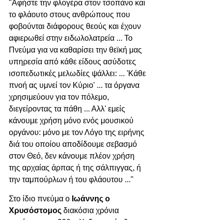
"Αφήστε την φλογέρα στον τσοπάνο και 
το φλάουτο στους ανθρώπους που 
φοβούνται διάφορους θεούς και έχουν 
αφιερωθεί στην ειδωλολατρεία ... Το 
Πνεύμα για να καθαρίσει την θεϊκή μας 
υπηρεσία από κάθε είδους ασύδοτες 
ισοπεδωτικές μελωδίες ψάλλει: ... 'Κάθε 
πνοή ας υμνεί τον Κύριο' ... τα όργανα 
χρησιμεύουν για τον πόλεμο, 
διεγείροντας τα πάθη ... Αλλ' εμείς 
κάνουμε χρήση μόνο ενός μουσικού 
οργάνου: μόνο με τον Λόγο της ειρήνης 
διά του οποίου αποδίδουμε σεβασμό 
στον Θεό, δεν κάνουμε πλέον χρήση 
της αρχαίας άρπας ή της σάλπιγγας, ή 
την ταμπούρλων ή του φλάουτου ..." 
Στο ίδιο πνεύμα ο 
Ιωάννης ο 
Χρυσόστομος
 διακόσια χρόνια 