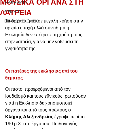
ΜΟΥΣΙΚΑ ΟΡΓΑΝΑ ΣΤΗ
ΜΑΘΗΜΑΤΑ
ΛΑΤΡΕΙΑ
ΘΕΜΑΤΑ
Τα όργανα ήταν σε μεγάλη χρήση στην 
ΒΙΒΛΙΚΟ ΣΧΟΛΕΙΟ
αρχαία εποχή αλλά συνειδητά η 
Εκκλησία δεν επέτρεψε τη χρήση τους 
στην λατρεία, για να μην νοθεύσει τη 
γνησιότητα της. 
Οι πατέρες της εκκλησίας επί του 
θέματος
Οι πιστοί προερχόμενοι από τον 
Ιουδαϊσμό και τους εθνικούς, ρωτούσαν 
γιατί η Εκκλησία δε χρησιμοποιεί 
όργανα και από τους πρώτους ο 
Κλήμης Αλεξανδρείας
 έγραψε περί το 
190 μ.Χ. στο έργο του, Παιδαγωγός: 