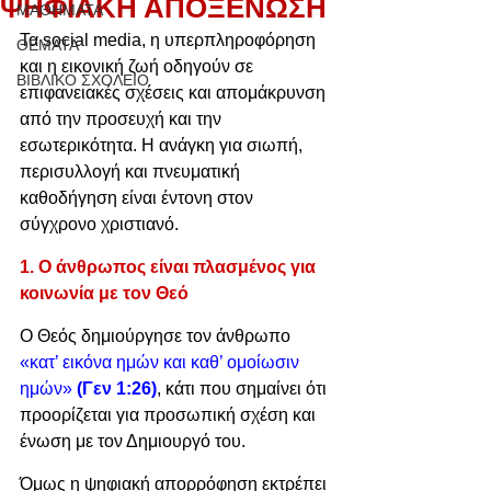
ΨΗΦΙΑΚΗ ΑΠΟΞΕΝΩΣΗ
ΜΑΘΗΜΑΤΑ
Τα social media, η υπερπληροφόρηση 
ΘΕΜΑΤΑ
και η εικονική ζωή οδηγούν σε 
ΒΙΒΛΙΚΟ ΣΧΟΛΕΙΟ
επιφανειακές σχέσεις και απομάκρυνση 
από την προσευχή και την 
εσωτερικότητα. Η ανάγκη για σιωπή, 
περισυλλογή και πνευματική 
καθοδήγηση είναι έντονη στον 
σύγχρονο χριστιανό.
1. Ο άνθρωπος είναι πλασμένος για 
κοινωνία με τον Θεό
Ο Θεός δημιούργησε τον άνθρωπο 
«κατ’ εικόνα ημών και καθ’ ομοίωσιν 
ημών» 
(Γεν 1:26)
, κάτι που σημαίνει ότι 
προορίζεται για προσωπική σχέση και 
ένωση με τον Δημιουργό του.
Όμως η ψηφιακή απορρόφηση εκτρέπει 