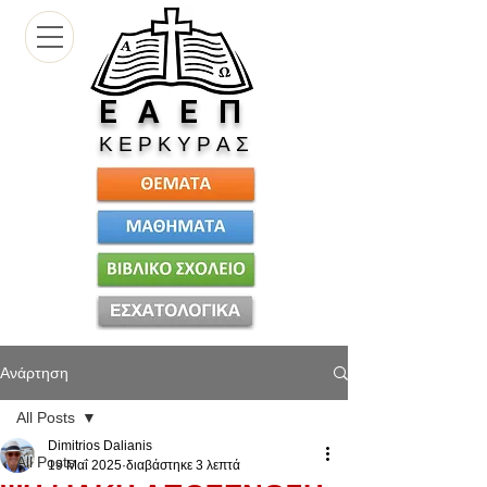
Ε
Α Ε Π
Κ Ε Ρ Κ Υ Ρ Α Σ
Ανάρτηση
All Posts
Dimitrios Dalianis
All Posts
19 Μαΐ 2025
διαβάστηκε 3 λεπτά