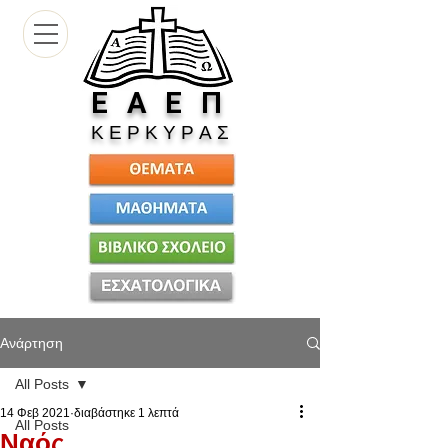
Ε
Α Ε Π
Κ Ε Ρ Κ Υ Ρ Α Σ
Ανάρτηση
All Posts
14 Φεβ 2021
διαβάστηκε 1 λεπτά
All Posts
Ναός