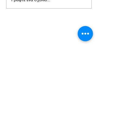
όπως...
Σχετικά με εμάς
Εις μηδένα μη οφείλετε μηδέν ειμή το να
αγαπάτε αλλήλους· διότι ο αγαπών τον
άλλον εκπληροί τον νόμον.
Προς Ρωμαίους 13:8
Επικοινωνία
+30 26610 46798
+30 6944 742244