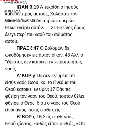
ΜΑΘΗΜΑΤΑ
ΙΩΑΝ β:19 
Απεκρίθη ο Ιησούς 
ΘΕΜΑΤΑ
και είπε προς αυτούς, Χαλάσατε τον 
ναόν τούτον, και δια τριών ημερών 
ΒΙΒΛΙΚΟ ΣΧΟΛΕΙΟ
θέλω εγείρει αυτόν. .... 21 Εκείνος όμως 
έλεγε περί του ναού του σώματος 
αυτού.
ΠΡΑΞ ζ:47 
Ο Σολομών δε 
ωκοδόμησεν εις αυτόν οίκον. 48 Αλλ’ ο 
Ύψιστος δεν κατοικεί εν χειροποιήτοις 
ναοίς. ...
Α’ ΚΟΡ γ:16 
Δεν εξεύρετε ότι 
είσθε ναός Θεού, και το Πνεύμα του 
Θεού κατοικεί εν υμίν; 17 Εάν τις 
φθείρη τον ναόν του Θεού, τούτον θέλει 
φθείρει ο Θεός∙ διότι ο ναός του Θεού 
είναι άγιος, όστις είσθε σείς.
Β’ ΚΟΡ ς:16 
Σείς είσθε ναός 
Θεού ζώντος, καθώς είπεν ο Θεός, «Οτι 